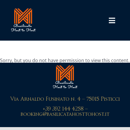
Salta
al
contenuto
Toggl
Navig
Home
Torna al riepilogo
Sorry, but you do not have permission to view this content.
Logout
Via Arnaldo Fusinato n. 4 –
75015 Pisticci
+39 392 144 4258 –
booking@basilicatahosttohost.it