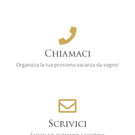
Scopri le nostre
promozioni
Chiama +39 376 240 4728 Oggi!
Chiamaci
Organizza la tua prossima vacanza da sogno!
Chiamaci oggi
Siamo in attesa!
Email: booking@basilicatahosttohost.it
Scrivici
Manda un’Email
Scrivici e ti aiuteremo a scegliere