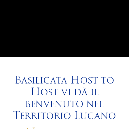
Basilicata Host to
Host vi dà il
benvenuto nel
Territorio Lucano