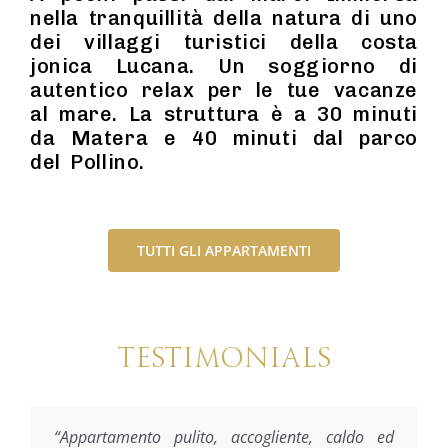
nella tranquillità della natura di uno
dei villaggi turistici della costa
jonica Lucana. Un soggiorno di
autentico relax per le tue vacanze
al mare. La struttura è a 30 minuti
da Matera e 40 minuti dal parco
del Pollino.
TUTTI GLI APPARTAMENTI
TESTIMONIALS
“Appartamento pulito, accogliente, caldo ed
“La casa è molto pulita accogliente,
“Abbiamo apprezzato la vostra presenza, nell’
“Ci è piaciuto tutto. Dalla straordinaria cortesia