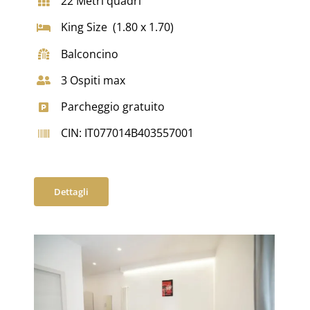
22 Metri quadri
King Size (1.80 x 1.70)
Balconcino
3 Ospiti max
Parcheggio gratuito
CIN: IT077014B403557001
Dettagli