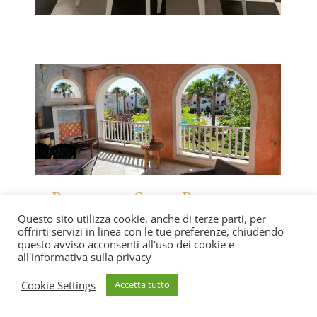
Borgo San Basilio:
Questo sito utilizza cookie, anche di terze parti, per
Appartamento Itaca
offrirti servizi in linea con le tue preferenze, chiudendo
questo avviso acconsenti all'uso dei cookie e
all'informativa sulla privacy
Cookie Settings
Accetta tutto
Con piscina e