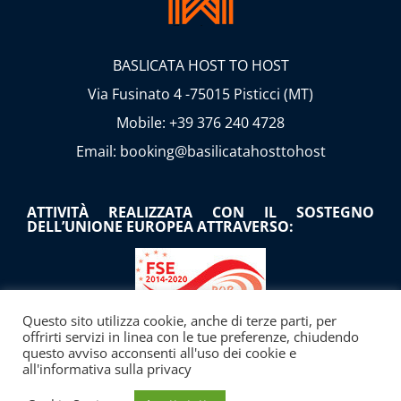
BASLICATA HOST TO HOST
Via Fusinato 4 -75015 Pisticci (MT)
Mobile: +39 376 240 4728
Email: booking@basilicatahosttohost
ATTIVITÀ REALIZZATA CON IL SOSTEGNO
DELL’UNIONE EUROPEA ATTRAVERSO:
Questo sito utilizza cookie, anche di terze parti, per
offrirti servizi in linea con le tue preferenze, chiudendo
questo avviso acconsenti all'uso dei cookie e
all'informativa sulla privacy
Tramite il ricorso al MICROCREDITO A di cui alla