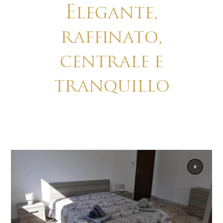
Elegante,
raffinato,
centrale e
tranquillo