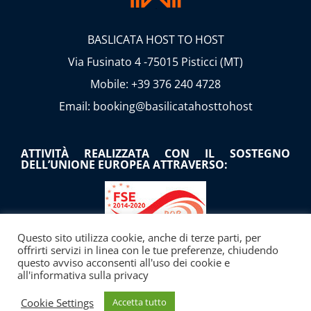
BASLICATA HOST TO HOST
Via Fusinato 4 -75015 Pisticci (MT)
Mobile: +39 376 240 4728
Email: booking@basilicatahosttohost
ATTIVITÀ REALIZZATA CON IL SOSTEGNO
DELL’UNIONE EUROPEA ATTRAVERSO:
Questo sito utilizza cookie, anche di terze parti, per
offrirti servizi in linea con le tue preferenze, chiudendo
questo avviso acconsenti all'uso dei cookie e
all'informativa sulla privacy
Tramite il ricorso al MICROCREDITO A di cui alla
Cookie Settings
Accetta tutto
DGR Basilicata n. 1226 del 30/11/2018